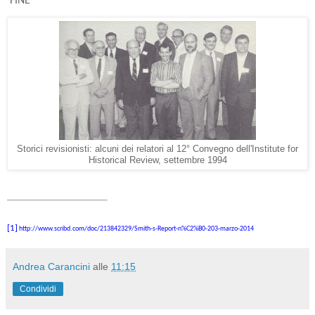
FINE
Storici revisionisti: alcuni dei relatori al 12° Convegno dell'Institute for
Historical Review, settembre 1994
[1]
http://www.scribd.com/doc/213842329/Smith-s-Report-n%C2%B0-203-marzo-2014
Andrea Carancini
alle
11:15
Condividi