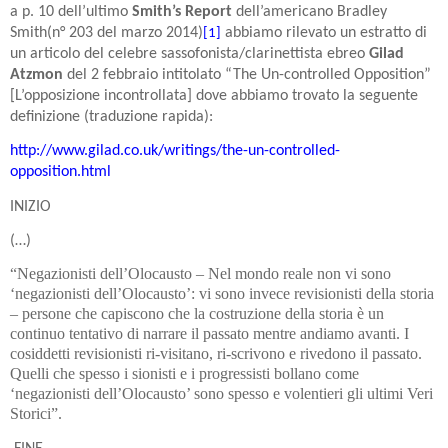
a p. 10 dell’ultimo
Smith’s
Report
dell’americano Bradley
Smith(n° 203 del marzo 2014)
abbiamo rilevato un estratto di
[1]
un articolo del celebre sassofonista/clarinettista ebreo
Gilad
Atzmon
del 2 febbraio intitolato “The Un-controlled Opposition”
[L’opposizione incontrollata] dove abbiamo trovato la seguente
definizione (traduzione rapida):
http://www.gilad.co.uk/writings/the-un-controlled-
opposition.html
INIZIO
(…)
“Negazionisti dell’Olocausto – Nel mondo reale non vi sono
‘negazionisti dell’Olocausto’: vi sono invece revisionisti della storia
– persone che capiscono che la costruzione della storia è un
continuo tentativo di narrare il passato mentre andiamo avanti. I
cosiddetti revisionisti ri-visitano, ri-scrivono e rivedono il passato.
Quelli che spesso i sionisti e i progressisti bollano come
‘negazionisti dell’Olocausto’ sono spesso e volentieri gli ultimi Veri
Storici”.